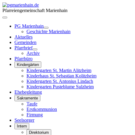
Pfarreiengemeinschaft Marienhain
PG Marienhain
Geschichte Marienhain
Aktuelles
Gemeinden
Pfarrbrief
Archiv
Pfarrbüro
Kindergärten
Kindergarten St. Martin Alitzheim
Kinderhaus St. Sebastian Kolitzheim
Kindergarten St. Antonius Lindach
Kindergarten Pusteblume Sulzheim
Ehebegleitung
Sakramente
Taufe
Erstkommunion
Firmung
Seelsorger
Intern
Direktorium