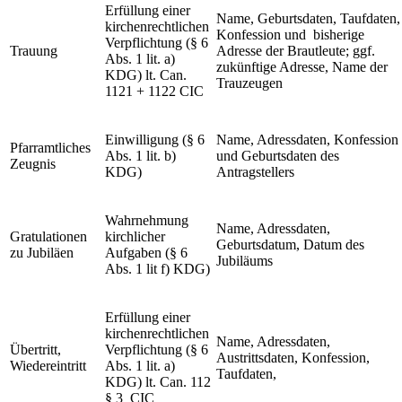
Erfüllung einer
Name, Geburtsdaten, Taufdaten,
kirchenrechtlichen
Konfession und bisherige
Verpflichtung (§ 6
Trauung
Adresse der Brautleute; ggf.
Abs. 1 lit. a)
zukünftige Adresse, Name der
KDG) lt. Can.
Trauzeugen
1121 + 1122 CIC
Einwilligung (§ 6
Name, Adressdaten, Konfession
Pfarramtliches
Abs. 1 lit. b)
und Geburtsdaten des
Zeugnis
KDG)
Antragstellers
Wahrnehmung
Name, Adressdaten,
Gratulationen
kirchlicher
Geburtsdatum, Datum des
zu Jubiläen
Aufgaben (§ 6
Jubiläums
Abs. 1 lit f) KDG)
Erfüllung einer
kirchenrechtlichen
Name, Adressdaten,
Übertritt,
Verpflichtung (§ 6
Austrittsdaten, Konfession,
Wiedereintritt
Abs. 1 lit. a)
Taufdaten,
KDG) lt. Can. 112
§ 3 CIC