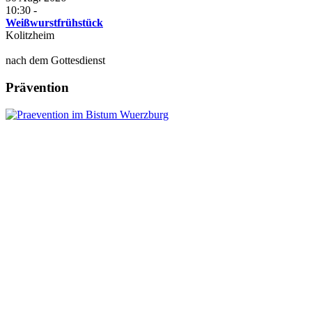
10:30
-
Weißwurstfrühstück
Kolitzheim
nach dem Gottesdienst
Prävention
Leitung:
Anschrift:
Pfr. Andreas Engert
Kath. Pfarrbüro Herlheim
Tel.09382 / 3101971
Pfarrgasse 2
Diese E-Mail-Adresse ist vor Spambots
geschützt! Zur Anzeige muss JavaScript
eingeschaltet sein.
97509 Herlheim
Tel.: 09382/3101991
© PG Marienhain 2022
www.pgmarienhain.de
Fax.: 09382/3101981