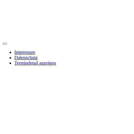
Email:
Diese E-Mail-Adresse ist vor Spambots geschützt! Zur Anzeige
muss JavaScript eingeschaltet sein.
Öffnungszeiten: Montag 9:00 - 11:00 Uhr, Mittwoch 15:00 - 17:00 Uhr
Impressum
Datenschutz
Termindetail anzeigen